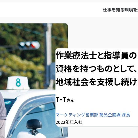
仕事を知る
環境を
作業療法士と指導員の
資格を持つものとして、
地域社会を支援し続け
T・T
さん
マーケティング営業部 商品企画課 課長
2022年年入社