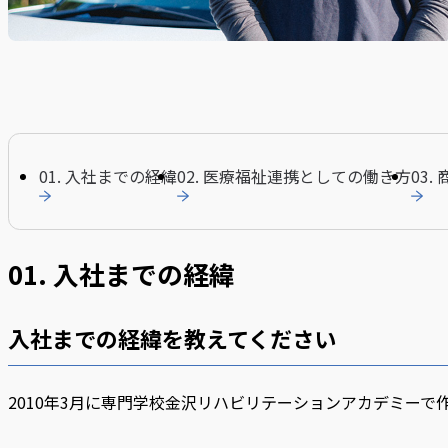
ー
T・
T
01. 入社までの経緯
02. 医療福祉連携としての働き方
03
さ
01. 入社までの経緯
ん
入社までの経緯を教えてください
2010年3月に専門学校金沢リハビリテーションアカデミー