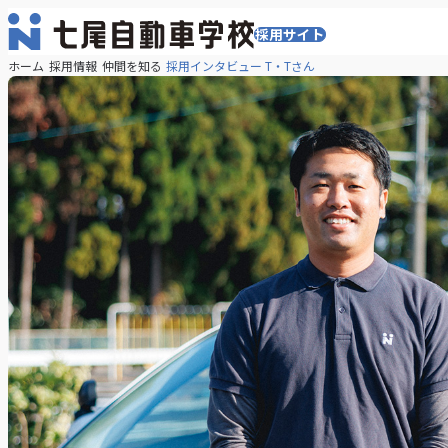
採用サイト
メ
ニ
ホーム
採用情報
仲間を知る
採用インタビュー T・Tさん
ュ
採
ー
を
開
用
く
イ
ン
タ
ビ
ュ