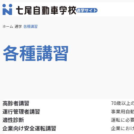
通学サイト
メ
ニ
ュ
ホーム
通学
各種講習
ー
を
開
各種講習
く
高齢者講習
70歳以
運行管理者講習
事業用自
適性診断
運転に必
企業向け安全運転講習
企業にお