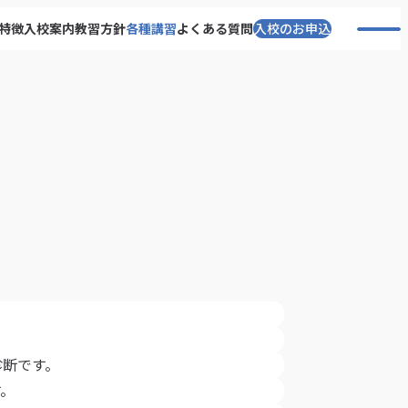
特徴
入校案内
教習方針
各種講習
よくある質問
入校のお申込
。
診断です。
す。