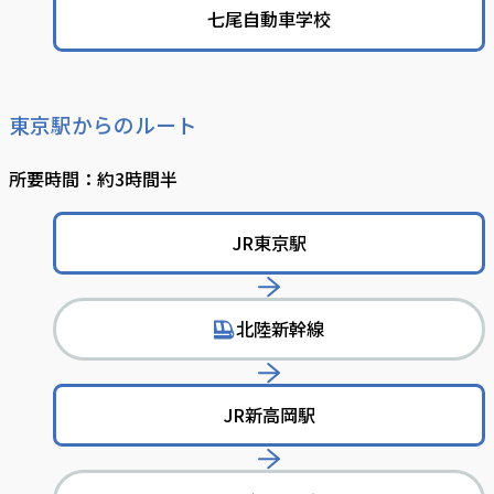
動
七尾自動車学校
東京駅からのルート
所要時間：約3時間半
JR東京駅
北陸新幹線
で
移
動
JR新高岡駅