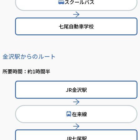
スクールバス
で
移
動
七尾自動車学校
金沢駅からのルート
所要時間：約1時間半
JR金沢駅
在来線
で
移
動
JR七尾駅