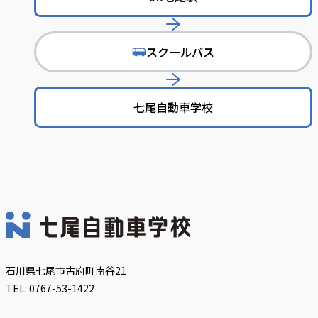
スクールバス
で
移
動
七尾自動車学校
石川県七尾市古府町南谷21
TEL: 0767-53-1422