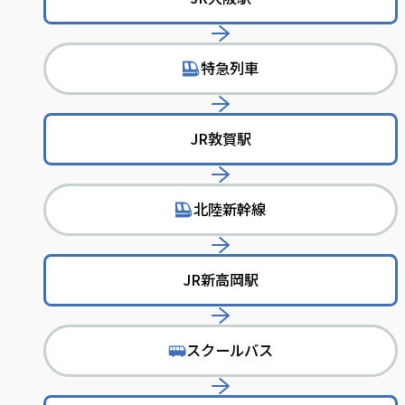
特急列車
で
移
動
JR敦賀駅
北陸新幹線
で
移
動
JR新高岡駅
スクールバス
で
移