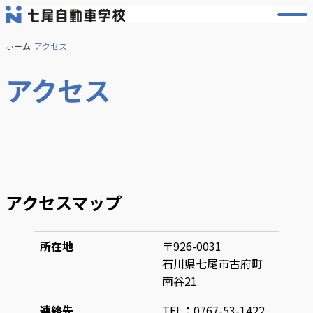
メ
ニ
ュ
ホーム
アクセス
ー
を
アクセス
開
く
アクセスマップ
所在地
〒926-0031
石川県七尾市古府町
南谷21
連絡先
TEL：0767-53-1422