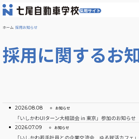
採用サイト
メ
ニ
ュ
ホーム
採用お知らせ
ー
を
開
採用に関するお
く
2026.08.08
お知らせ
カ
「いしかわUIターン大相談会 in 東京」参加のお知らせ
テ
2026.07.09
お知らせ
ゴ
カ
「いしかわ若手社員との企業交流会 ゆる就活カフェ」
リ