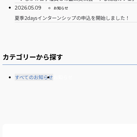
テ
ー：
2026.05.09
お知らせ
ゴ
カ
夏季2daysインターンシップの申込を開始しました！
リ
テ
ー：
ゴ
リ
ー：
カテゴリーから探す
すべてのお知らせ
お知らせ