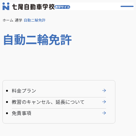
通学サイト
メ
ニ
ュ
ホーム
通学
自動二輪免許
ー
を
自動二輪免許
開
く
料金プラン
教習のキャンセル、延長について
免責事項