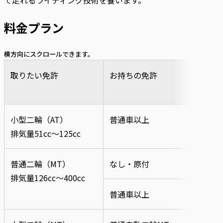
料金プラン
横方向にスクロールできます。
取りたい免許
お持ちの免許
教
（
小型二輪（AT）
普通車以上
8時
排気量51cc〜125cc
普通二輪（MT）
なし・原付
19
排気量126cc〜400cc
普通車以上
17