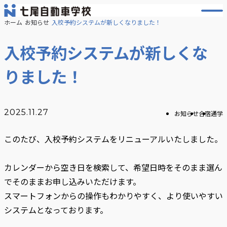
メ
ホーム
お知らせ
入校予約システムが新しくなりました！
ニ
ュ
ー
入校予約システムが新しくな
を
開
りました！
く
2025.11.27
お知らせ
合宿
通学
カ
このたび、入校予約システムをリニューアルいたしました。
テ
ゴ
カレンダーから空き日を検索して、希望日時をそのまま選ん
でそのままお申し込みいただけます。
リ
スマートフォンからの操作もわかりやすく、より使いやすい
ー
システムとなっております。