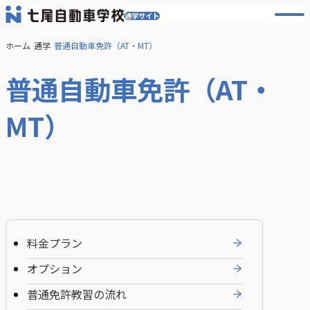
通学サイト
メ
ニ
ュ
ホーム
通学
普通自動車免許（AT・MT）
ー
を
普通自動車免許（AT・
開
く
MT）
料金プラン
オプション
普通免許教習の流れ